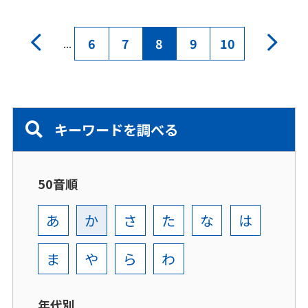
6
7
8
9
10
...
キーワードを調べる
50音順
あ
か
さ
た
な
は
ま
や
ら
わ
年代別