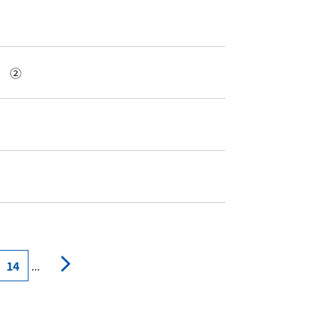
て ②
14
...