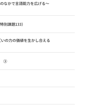
のなかで言語能力を広げる～
別課題133）
互いの力の価値を生かし合える
て ③