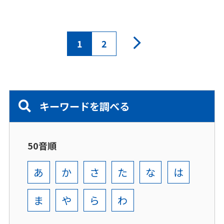
1
2
キーワードを調べる
50音順
あ
か
さ
た
な
は
ま
や
ら
わ