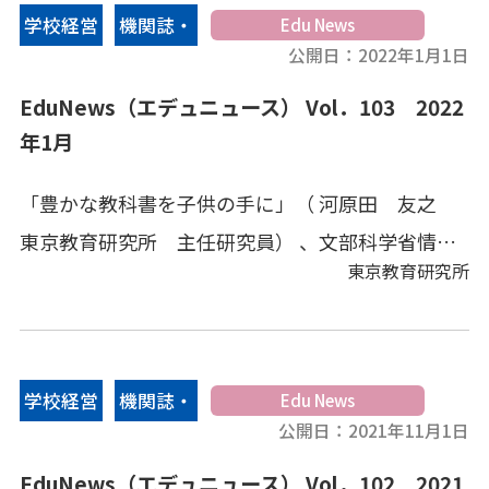
体的に他者と協働しながら課題を解決する実践、
学校経営
機関誌・
Edu News
子供の姿は教員の姿勢を移す、という考えを基に
公開日：
2022年1月1日
情報誌
より良い職場づくりを目指した取り組み、義務教
EduNews（エデュニュース） Vol．103 2022
育学校の特徴を生かしながらコミュニティ・スク
年1月
ール制度を活用することにより、効果的な学校経
「豊かな教科書を子供の手に」（ 河原田 友之
営に挑戦する実践、「主体的」をキーワードに、
東京教育研究所 主任研究員） 、文部科学省情
校内のみならず自治体全体を巻き込み意識づけを
東京教育研究所
報、地方教育行政情報、その他の教育情報、教育
行った実践など、さまざまな工夫と実践を紹介し
キーワードなどをコンパクトにまとめてあります。
ます。
学校経営
機関誌・
Edu News
公開日：
2021年11月1日
情報誌
EduNews（エデュニュース） Vol．102 2021