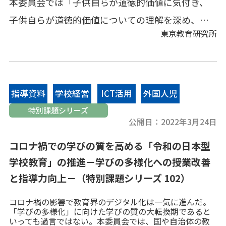
本委員会では「子供自らが道徳的価値に気付き、
実践を紹介します。
子供自らが道徳的価値についての理解を深め、本
東京教育研究所
委員会では、2017年度から「小中一貫教育の現状
と課題」を研究テーマに掲げ、先進校の実践を調
査研究し、主に特色ある教育課程の編成や小中一
貫校の学校運営について研究を進め５年目であ
指導資料
学校経営
ICT活用
外国人児
る。今年度は、昨年度の全国の義務教育学校108校
特別課題シリーズ
童生徒教
公開日：
2022年3月24日
にアンケート調査した結果をもとに、各義務教育
育
学校の抱える課題等について議論した。令和４年
コロナ禍での学びの質を高める「令和の日本型
度から小学校の高学年に教科担任制を導入する文
学校教育」の推進－学びの多様化への授業改善
と指導力向上－（特別課題シリーズ 102）
科省方針を踏まえ、先行的に教科担任制を進めて
いる小中一貫教育校を調査し、効果的な教科担任
コロナ禍の影響で教育界のデジタル化は一気に進んだ。
「学びの多様化」に向けた学びの質の大転換期であると
制の導入等について研究を進めた。５校の実践事
いっても過言ではない。本委員会では、国や自治体の教