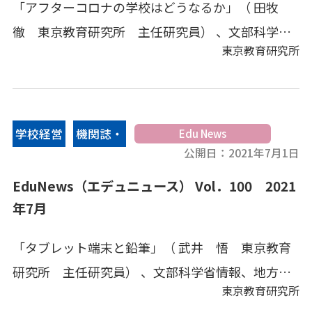
「アフターコロナの学校はどうなるか」（ 田牧
徹 東京教育研究所 主任研究員） 、文部科学省
東京教育研究所
情報、地方教育行政情報、その他の教育情報、教
育キーワードなどをコンパクトにまとめてありま
す。
学校経営
機関誌・
Edu News
公開日：
2021年7月1日
情報誌
EduNews（エデュニュース） Vol．100 2021
年7月
「タブレット端末と鉛筆」（ 武井 悟 東京教育
研究所 主任研究員） 、文部科学省情報、地方教
東京教育研究所
育行政情報、その他の教育情報、教育キーワード