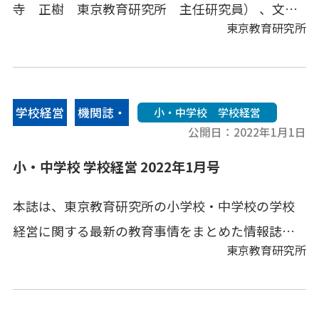
寺 正樹 東京教育研究所 主任研究員） 、文部
東京教育研究所
科学省情報、地方教育行政情報、その他の教育情
報、教育キーワードなどをコンパクトにまとめて
あります。
学校経営
機関誌・
小・中学校 学校経営
公開日：
2022年1月1日
情報誌
小・中学校 学校経営 2022年1月号
本誌は、東京教育研究所の小学校・中学校の学校
経営に関する最新の教育事情をまとめた情報誌で
東京教育研究所
す。今回のテーマは、「日本一の学校づくり」第５
回です。小学校、中学校の実践事例を中心にまとめ
ました。ＳＴＥＡＭ的アプローチから、児童が主