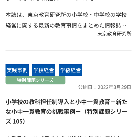
本誌は、東京教育研究所の小学校・中学校の学校
経営に関する最新の教育事情をまとめた情報誌で
東京教育研究所
す。今回のテーマは「日本一の学校づくり」第６回
です。小学校、中学校の実践事例を中心にまとめま
した。学校の教育理念に基づいて「個別最適な学
びと協働的な学び」を実現する実践、新興住宅街
実践事例
学校経営
学級経営
にある学校という実態の下、児童を核にした保護
特別課題シリーズ
公開日：
2022年3月29日
者・地域のコミュニティづくりを続けている実
践、学校グランドデザインを策定し、学校経営方
小学校の教科担任制導入と小中一貫教育－新た
針の具現化に向けた着実な教育を行う実践、令和
な小中一貫教育の挑戦事例－（特別課題シリー
ズ 105）
の教育スタイルを大切に考え、学校の課題に正対
した取り組みを行う実践など、さまざまな工夫と