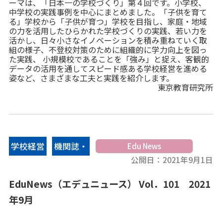
ーマは、「日本一の学校づくり」第４回です。小学校、
中学校の実践事例を中心にまとめました。「子供を育て
る」学校から「子供が育つ」学校を目指し、家庭・地域
の力を活用したひらかれた学校づくりの実践、若い力を
活かし、日々小さなイノベーションを積み重ねていく取
組の様子、不登校対策のために組織的に学力向上を図っ
た実践、 小規模校であることを「強み」と捉え、客観的
データの活用を通してスピード感ある学校経営を進める
姿など、さまざまな工夫と実践を紹介します。
東京教育研究所
学校経営
機関誌・
Edu News
公開日：
2021年9月1日
情報誌
EduNews（エデュニュース） Vol．101 2021
年9月