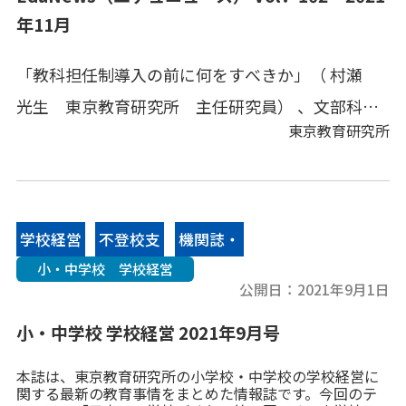
年11月
「教科担任制導入の前に何をすべきか」（ 村瀬
光生 東京教育研究所 主任研究員） 、文部科学
東京教育研究所
省情報、地方教育行政情報、その他の教育情報、
教育キーワードなどをコンパクトにまとめてあり
ます。
学校経営
不登校支
機関誌・
小・中学校 学校経営
援
情報誌
公開日：
2021年9月1日
小・中学校 学校経営 2021年9月号
本誌は、東京教育研究所の小学校・中学校の学校経営に
関する最新の教育事情をまとめた情報誌です。今回のテ