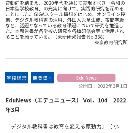
育動向を踏まえ、2020年代を通じて実現すべき「令和の
例を取り上げている。(東研研究報告 No.341)
日本型学校教育」の充実に向けて、実践的研究を深める
ことにした。GIGAスクール構想をはじめ、オンライン授
業、デジタル教科書の活用、外国人児童生徒、夜間学級
など、話題となっている教育課題について研究を推進し
た。本報告書が各学校の研究や各種研修会等で活用され
ることを願っている。（東研研究報告 No.338）
東京教育研究所
学校経営
機関誌・
Edu News
公開日：
2022年3月1日
情報誌
EduNews（エデュニュース） Vol．104 2022
年3月
「デジタル教科書は教育を変える原動力」（ 小