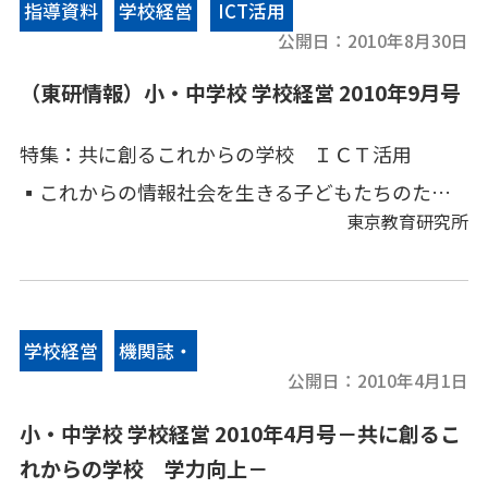
境・地域人材を生かした『日本の心・和の文化』
（東研ウインドー）主な教育情報誌・最新の研究
指導資料
学校経営
ICT活用
の継承」，[中学校]実践事例として，「地域文化の
公開日：
2010年8月30日
報告書のご紹介
継承～『豊年みかぐら』と『まんだら雪まつり』
（東研情報）小・中学校 学校経営 2010年9月号
～」「和を意識して」をとりあげる。そのほか，
特集：共に創るこれからの学校 ＩＣＴ活用
校長奮闘記「児童も教師も元気で、活気あふれる
▪これからの情報社会を生きる子どもたちのため
学校づくり」「学校教育と法律相談（通知表と苦
東京教育研究所
に（宗像義恵）
情）」など。
▪教室が変わる、授業が変わる（福田晴一）
▪ＩＣＴを活用した授業の取り組み（永嶋昌博）
▪校務支援システムの導入（小松昌之）
学校経営
機関誌・
▪教室のＩＣＴ化でわかる授業（野口敏朗）
公開日：
2010年4月1日
情報誌
▪保護者や関係諸機関と連携した危機対応（武井
小・中学校 学校経営 2010年4月号－共に創るこ
勝久）
れからの学校 学力向上－