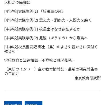
大胆かつ繊細に
（東研ウインド－） 教育情報誌『Edu News』改
[小学校]実践事例(1) 「校長室の窓」
[中学校]実践事例(1)環境教育をベースにした地域
編のご紹介 他
[小学校]実践事例(2) 意志力・洞察力・人間力を磨く
での交流活動
[中学校]実践事例(1) 校長室はなぜ存在するか
[中学校]実践事例(2)元気・活気ある学校づくり～
[中学校]実践事例(2) 鳳雛（ほうすう）から飛鳥へ
江戸川一面倒見のよい学校を目指して～
[中学校]校長奮闘記 郷土（島）のよさや豊かさに気付く
教育を
学校教育と法律相談－不登校と就学義務－
[小学校 校長奮闘記]「元気であること」「すぐに
（東研ウインドー）主な教育情報誌・最新の研究報告書
動けること」を生かして活力を生み出す
のご紹介
東京教育研究所
（学校教育と法律相談）伝染病と出席停止につい
て