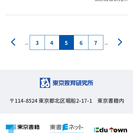
[小]実践事例－I 個性・適性を見極め意欲を喚起
する
[中学校](2)誰もが安心してしっかり学べる学校を
[小]実践事例－II 独自採用の教員による教育活動
の充実と人材育成
[小学校]校長奮闘記 校内研究を核にした学校経営
3
4
5
6
7
[中]実践事例－I 明確に・自分から・よさを見つ
...
...
けて～多くの機会に語り続ける～
学校教育と法律相談（入学式での写真撮影につい
[中]実践事例－II 教師の成長～どのように教師は
て）
成長するか～
[中]校長奮闘記 地域力を活用した、「自立心」
教育名言へのいざない・東研ウインド－
をはぐくむ学校経営～様々な体験や人との「ふれ
〒114-8524
東京都北区堀船2-17-1 東京書籍内
あい」から学ぶ～
学校教育と法律相談（学校給食について）
教育名言へのいざない・東研ウインド－