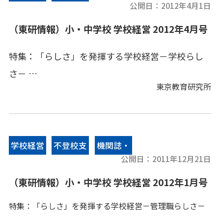
[小学校]実践事例(2) 自由、闊達、夢学校～学び
公開日：
2012年4月1日
編のご紹介 他
情報誌
のある学校～
（東研情報）小・中学校 学校経営 2012年4月号
特集：「らしさ」を発揮する学校経営－学校らし
[中学校]実践事例(1) 地域に貢献する資質と態度
さ－
の育成～飛び出せオレンジャー！地域に貢献～
東京教育研究所
磋琢磨し合う子どもたちと教科センター方式の学
[中学校]実践事例(2) 学校の特色を学校経営の基
校建築
本に
学校経営
不登校支
機関誌・
[小学校]実践事例(1)所属意識・誇りを育む学校づ
公開日：
2011年12月21日
[ICT利活用NOW] ＩＣＴはあくまでも一つの手段
援
情報誌
くり
（東研情報）小・中学校 学校経営 2012年1月号
（学校教育と法律相談） 展示物の破損と責任
特集：「らしさ」を発揮する学校経営－管理職らしさ－
[小学校]実践事例(2)学校の出発と特色づくり