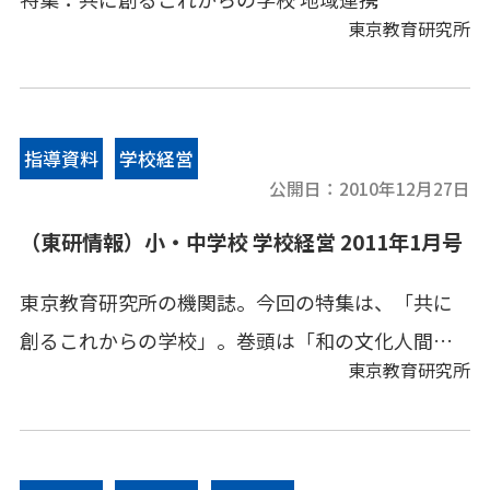
る「両国のこころ」
東京教育研究所
[中学校]実践事例(1) 地域という共同体の中で
[中学校]実践事例(2)「忍しぐさ」と「こころざし
指導資料
学校経営
公開日：
2010年12月27日
教育」
（東研情報）小・中学校 学校経営 2011年1月号
[小学校]校長奮闘記 学校が「変わる」の五段活用
東京教育研究所の機関誌。今回の特集は、「共に
～「変わらない」「変わりたい」「変わる」「変
創るこれからの学校」。巻頭は「和の文化人間教
われ！」「変わろう」～
東京教育研究所
育としての『教育剣道』」筑波大学名誉教授 佐
藤成明先生。 [小学校]実践事例として「我が国の
学校教育と法律相談－携帯電話の持ち込み－
伝統文化のよさを教育の原動力に」，「学校環