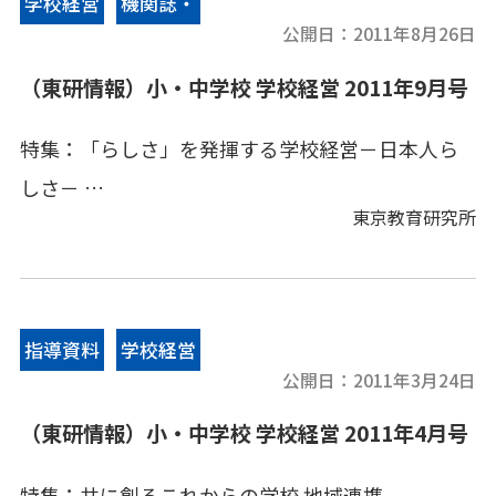
学校経営
機関誌・
（東研ウインド－）『Edu News』携帯サイトで読
公開日：
2011年8月26日
情報誌
む「教育キーワード集」のご紹介 他
（東研情報）小・中学校 学校経営 2011年9月号
特集：「らしさ」を発揮する学校経営－日本人ら
しさ－
東京教育研究所
競争から協奏へ
[小学校]実践事例(1) 礼儀正しさや学習規律を身に
指導資料
学校経営
付けさせる
公開日：
2011年3月24日
（東研情報）小・中学校 学校経営 2011年4月号
[小学校]実践事例(2) 地域に学び地域とともに育て
特集：共に創るこれからの学校 地域連携