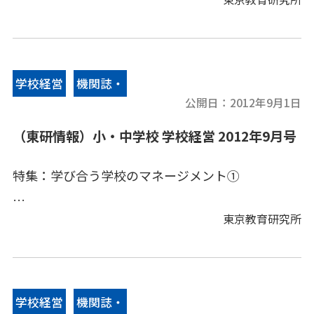
[小学校]実践事例(1) 若手が増加する大規模校に
おける教職員の育成～当たり前のことをしっかり
と～
[小学校]実践事例(2) 一貫性のある学校へ－ チー
学校経営
機関誌・
ム意識と協働－
公開日：
2012年9月1日
情報誌
[中学校]実践事例(1) 逆境のメリット～校舎改築
（東研情報）小・中学校 学校経営 2012年9月号
の課題と人材育成～
特集：学び合う学校のマネージメント①
[中学校]実践事例(2) 学び合う学校
[ICT利活用NOW] ＩＣＴ機器の有効活用を目指し
東京教育研究所
［巻頭言］ 「はやぶさ」の危機管理に想う
て－１授業１活用－
（学校教育と法律相談） 体罰と加害者及び校長
[小学校]実践事例(1) できることから始める
の責任
（東研ウインド－） 教育情報誌『Edu News』改
学校経営
機関誌・