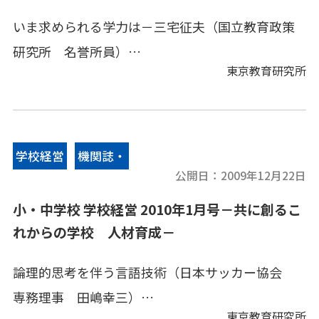
▪学校教育と法律相談
いま求められる学力は－三宅征夫（国立教育政策
▪東研ウインドー
研究所 名誉所員）
東京教育研究所
[小学校](1)言葉の力を高め、活用できる子どもの
育成～国語科の書く活動を通して～
学校経営
機関誌・
[小学校](2)学力向上に向け、研究と 評価を中核
公開日：
2009年12月22日
情報誌
とした学校づくり～「ＰＩＳＡ型読解力」を基盤
小・中学校 学校経営 2010年1月号－共に創るこ
として～
れからの学校 人材育成－
論理的思考を伴う言語技術（日本サッカー協会
[中学校](1)確かな学力の育成「学習意欲を高める
専務理事 田嶋幸三）
指導の工夫」～家庭学習の充実に向けて～
東京教育研究所