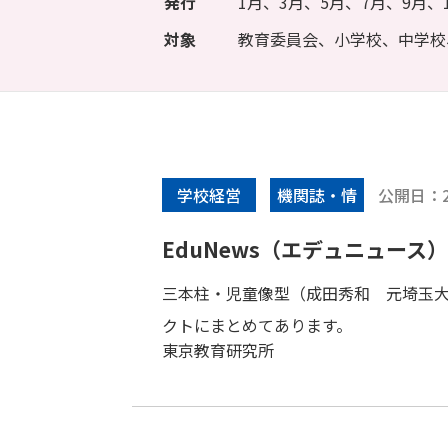
発行
1月、3月、5月、7月、9月、
対象
教育委員会、小学校、中学校
公開日：
学校経営
機関誌・情
報誌
EduNews（エデュニュース） V
三本柱・児童像型（成田秀和 元埼玉
クトにまとめてあります。
東京教育研究所