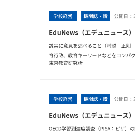
公開日：
学校経営
機関誌・情
報誌
EduNews（エデュニュース） V
誠実に意見を述べること（村越 正則
育行政、教育キーワードなどをコンパクト
東京教育研究所
公開日：
学校経営
機関誌・情
報誌
EduNews（エデュニュース） V
OECD学習到達度調査（PISA：ピザ