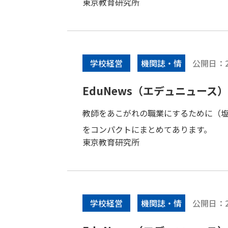
東京教育研究所
公開日：
学校経営
機関誌・情
報誌
EduNews（エデュニュース） V
教師をあこがれの職業にするために（
をコンパクトにまとめてあります。
東京教育研究所
公開日：
学校経営
機関誌・情
報誌