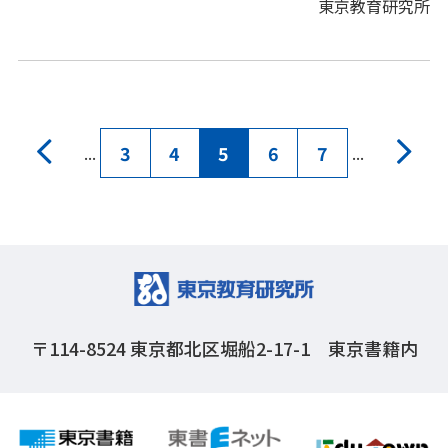
東京教育研究所
学省情報、地方教育行政、その他の教育情報、教
育キーワードなどをコンパクトにまとめてありま
す。
3
4
5
6
7
...
...
〒114-8524
東京都北区堀船2-17-1 東京書籍内