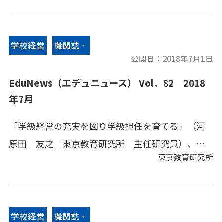
育キーワードなどをコンパクトにまとめてありま
す。
学校経営
機関誌・
公開日：
2018年7月1日
情報誌
EduNews（エデュニュース） Vol．82 2018
年7月
「学級経営の充実を図り学級担任を育てる」（河
原田 友之 東京教育研究所 主任研究員）、文
東京教育研究所
部科学省情報、地方教育行政、その他の教育情
報、教育キーワードなどをコンパクトにまとめて
あります。
学校経営
機関誌・