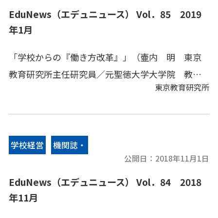
EduNews（エデュニュース） Vol．85 2019
年1月
「学校からの『働き方改革』」（壷内 明 東京
教育研究所主任研究員／元聖徳大学大学院 教
東京教育研究所
授）、文部科学省情報、地方教育行政、その他の
教育情報、教育キーワードなどをコンパクトにま
とめてあります。
学校経営
機関誌・
公開日：
2018年11月1日
情報誌
EduNews（エデュニュース） Vol．84 2018
年11月