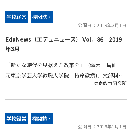
学校経営
機関誌・
公開日：
2019年3月1日
情報誌
EduNews（エデュニュース） Vol．86 2019
年3月
「新たな時代を見据えた改革を」（露木 昌仙
元東京学芸大学教職大学院 特命教授)、文部科学
東京教育研究所
省情報、地方教育行政、その他の教育情報、教育
キーワードなどをコンパクトにまとめてあります。
学校経営
機関誌・
公開日：
2019年1月1日
情報誌