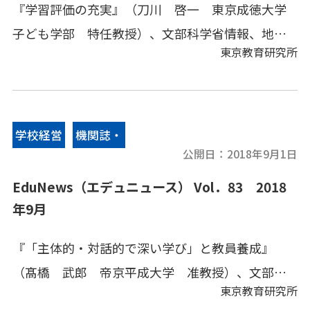
『学習評価の充実』（刀川 啓一 東京成徳大学
子ども学部 特任教授）、文部科学省情報、地方
東京教育研究所
教育行政、その他の教育情報、教育キーワードな
どをコンパクトにまとめてあります。
学校経営
機関誌・
公開日：
2018年9月1日
情報誌
EduNews（エデュニュース） Vol．83 2018
年9月
『「主体的・対話的で深い学び」と教員養成』
（髙橋 武郎 帝京平成大学 准教授）、文部科
東京教育研究所
学省情報、地方教育行政、その他の教育情報、教