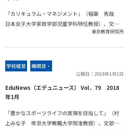
「カリキュラム・マネジメント」（稲葉 秀哉
日本女子大学家政学部児童学科特任教授）、文部
東京教育研究所
科学省情報、地方教育行政、その他の教育情報、
教育キーワードなどをコンパクトにまとめてあり
ます。
学校経営
機関誌・
公開日：
2018年1月1日
情報誌
EduNews（エデュニュース） Vol．79 2018
年1月
「豊かなスポーツライフの実現を目指して」（村
上みな子 帝京大学教職大学院准教授）、文部科