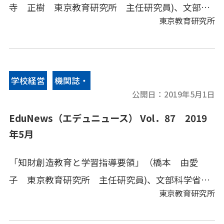
寺 正樹 東京教育研究所 主任研究員)、文部科
東京教育研究所
学省情報、地方教育行政、その他の教育情報、教
育キーワードなどをコンパクトにまとめてありま
す。
学校経営
機関誌・
公開日：
2019年5月1日
情報誌
EduNews（エデュニュース） Vol．87 2019
年5月
「知財創造教育と学習指導要領」（橋本 由愛
子 東京教育研究所 主任研究員)、文部科学省情
東京教育研究所
報、地方教育行政、その他の教育情報、教育キー
ワードなどをコンパクトにまとめてあります。