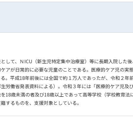
として、ＮICU（新生児特定集中治療室）等に長期入院した後
的ケアが日常的に必要な児童のことである。医療的ケア児の実
る。平成18年前後には全国で約１万人であったが、令和２年
厚生労働省発表資料による）。令和３年には「医療的ケア児及
を18歳未満の者及び18歳以上であって高等学校（学校教育法
在籍するものを、支援対象としている。