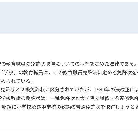
教育職員の免許状取得についての基準を定めた法律である。1
る「学校」の教育職員は，この教育職員免許法に定める免許状を
定められている。
許状と２級免許状に区分されていたが，1989年の法改正に
等学校教諭の免許状は，一種免許状と大学院で履修する専修免
，新規に小学校及び中学校の教諭の普通免許状を取得しようと